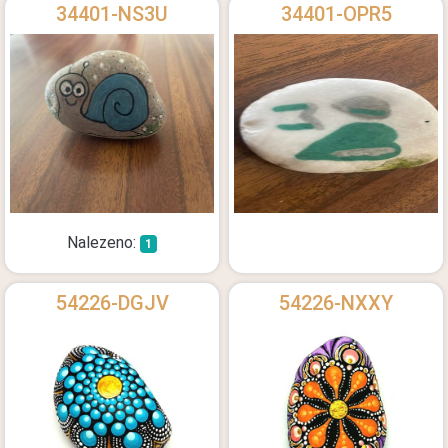
34401-NS3U
34401-OPR5
Nalezeno:
1
54226-DGJV
54226-NXXY