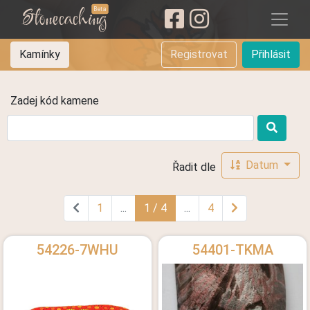
Stonecaching
Beta
Kamínky
Registrovat
Přihlásit
Zadej kód kamene
Datum
Řadit dle
1
...
1 / 4
...
4
54226-7WHU
54401-TKMA