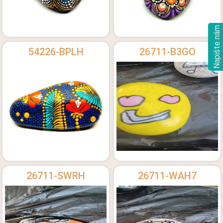
Napište nám
54226-BPLH
26711-B3GO
26711-SWRH
26711-WAH7