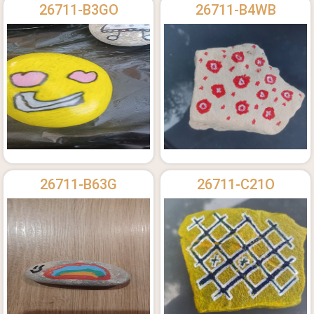
26711-B3GO
26711-B4WB
26711-B63G
26711-C21O