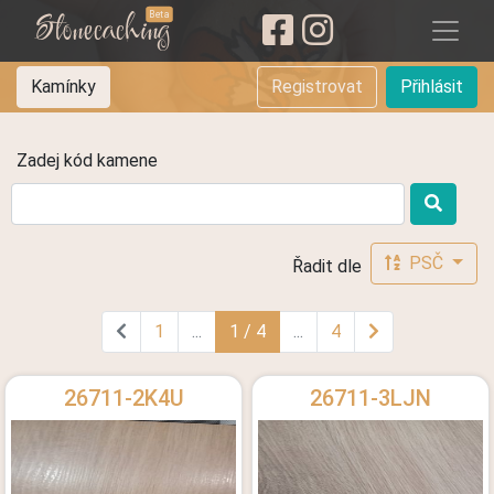
Stonecaching
Beta
Kamínky
Registrovat
Přihlásit
Zadej kód kamene
PSČ
Řadit dle
1
...
1 / 4
...
4
26711-2K4U
26711-3LJN