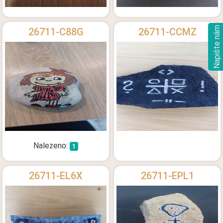
Napište nám
26711-C88G
26711-CCMZ
Nalezeno:
1
26711-EL6X
26711-EPL1